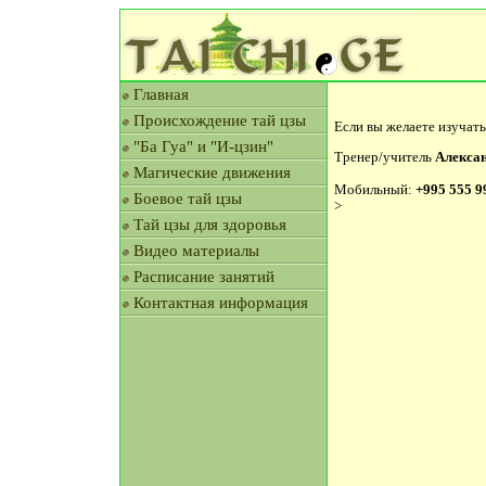
Главная
Происхождение тай цзы
Если вы желаете изучать
"Ба Гуа" и "И-цзин"
Тренер/учитель
Алекса
Магические движения
Мобильный:
+995 555 9
Боевое тай цзы
>
Тай цзы для здоровья
Видео материалы
Расписание занятий
Контактная информация