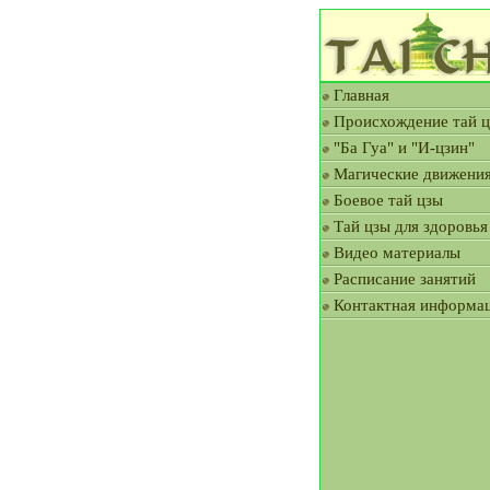
Главная
Происхождение тай 
"Ба Гуа" и "И-цзин"
Магические движени
Боевое тай цзы
Тай цзы для здоровья
Видео материалы
Расписание занятий
Контактная информа